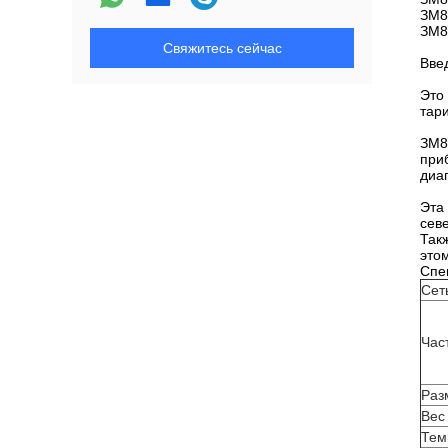
ЗМ8
ЗМ8
Свяжитесь сейчас
Вве
Это
тар
ЗМ8
при
диа
Эта
сев
Так
этом
Спе
Сет
Час
Раз
Вес
Тем