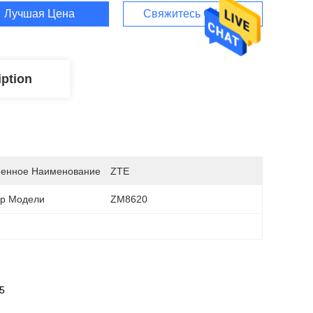
Лучшая Цена
Свяжитесь С Нами
iption
енное Наименование
ZTE
р Модели
ZM8620
5