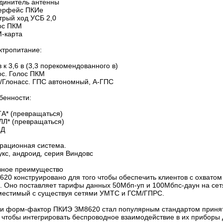
динитель антенны
ерфейс ПКИе
трый ход УСБ 2,0
ос ПКМ
-карта
ктропитание:
в к 3,6 в (3,3 порекомендованного в)
ос. Голос ПКМ
/Глонасс. ГПС автономный, А-ГПС
бенности:
А* (превращаться)
ЛЛ* (превращаться)
СД
рационная система.
укс, андроид, серия Виндовс
вное преимущество
620 конструировано для того чтобы обеспечить клиентов с охвато
. Оно поставляет тарифы данных 50Мбп-уп и 100Мбпс-даун на сетя
местимый с существуя сетями УМТС и ГСМ/ГПРС.
и форм-фактор ПКИЭ ЗМ8620 стал популярным стандартом принят
о чтобы интегрировать беспроводное взаимодействие в их прибор