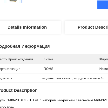
Details Information
Product Descr
одробная Информация
есто Происхождения
Китай
Фирм
ертификация
ROHS
Номе
ыделить:
модуль льте кектел
, 
модуль гсм льте 4г
roduct Description
уль ЗМ8620 ЗТЭ ЛТЭ 4Г с набором микросхем Квалькомм МДМ921
620 В2/А