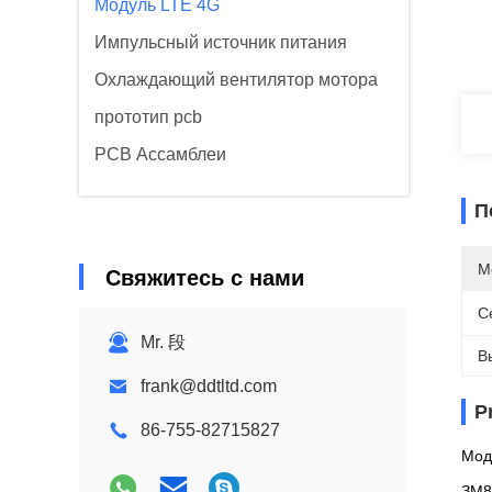
Модуль LTE 4G
Импульсный источник питания
Охлаждающий вентилятор мотора
прототип pcb
PCB Ассамблеи
П
М
Свяжитесь с нами
С
Mr. 段
В
frank@ddtltd.com
P
86-755-82715827
Мод
ЗМ8