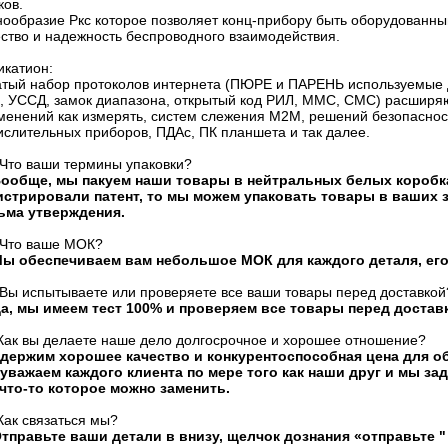
ков.
нообразие Ркс которое позволяет конц-прибору быть оборудованн
ество и надежность беспроводного взаимодействия.
икатион:
атый набор протоколов интернета (ПЮРЕ и ПАРЕНЬ используемые 
, УССД, замок диапазона, открытый код РИЛ, ММС, СМС) расширя
менений как измерять, систем слежения М2М, решений безопасно
ислительных приборов, ПДАс, ПК планшета и так далее.
 Что ваши термины упаковки?
Вообще, мы пакуем наши товары в нейтральных белых коробка
истрировали патент, то мы можем упаковать товары в ваших 
ьма утверждения.
 Что ваше МОК?
Мы обеспечиваем вам небольшое МОК для каждого деталя, его
 Вы испытываете или проверяете все ваши товары перед доставкой
Да, мы имеем тест 100% и проверяем все товары перед достав
 Как вы делаете наше дело долгосрочное и хорошее отношение?
держим хорошее качество и конкурентоспособная цена для об
уважаем каждого клиента по мере того как наши друг и мы за
 что-то которое можно заменить.
Как связаться мы?
Отправьте ваши детали в внизу, щелчок дознания «отправьте " 