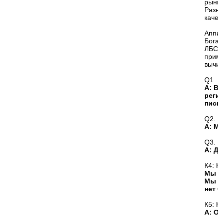
рын
Раз
кач
Апп
Бог
ЛБС
при
выч
Q1.
А: 
рег
пис
Q2.
А: 
Q3.
А: 
К4:
Мы 
Мы 
нет
К5: 
А: 