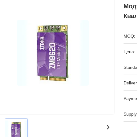
Мод
Ква
MOQ:
Цена:
Standa
Deliver
Payme
Supply