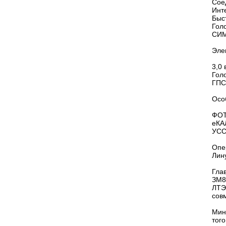
Сое
Инт
Быс
Гол
СИМ
Эле
3,0 
Гол
ГПС
Осо
ФОТ
еКА
УС
Опе
Лин
Гла
ЗМ8
ЛТЭ
сов
Мин
тог