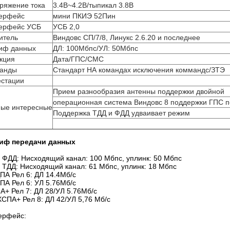
ряжение тока
3.4В~4.2В/тыпикал 3.8В
ерфейс
мини ПКИЭ 52Пин
ерфейс УСБ
УСБ 2,0
итель
Виндовс СП/7/8, Линукс 2.6.20 и последнее
иф данных
ДЛ: 100Мбпс/УЛ: 50Мбпс
кция
Дата/ГПС/СМС
анды
Стандарт НА командах исключения коммандс/ЗТЭ
естации
Прием разнообразия антенны поддержки двойной
операционная система Виндовс 8 поддержки ГПС 
ые интересные
Поддержка ТДД и ФДД удваивает режим
иф передачи данных
 ФДД: Нисходящий канал: 100 Мбпс, уплинк: 50 Мбпс
 ТДД: Нисходящий канал: 61 Мбпс, уплинк: 18 Мбпс
ПА Рел 6: ДЛ 14.4Мб/с
ПА Рел 6: УЛ 5.76Мб/с
А+ Рел 7: ДЛ 28/УЛ 5.76Мб/с
ХСПА+ Рел 8: ДЛ 42/УЛ 5,76 Мб/с
ерфейс: