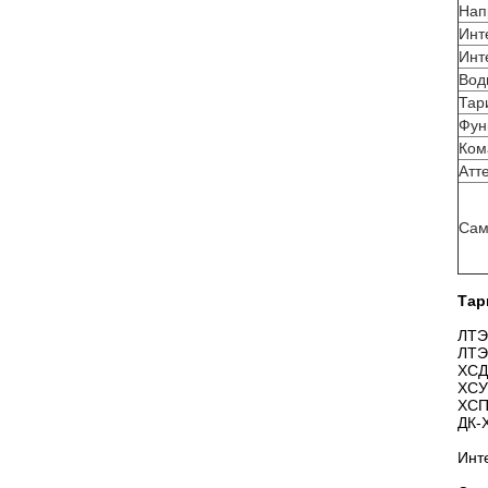
Нап
Инт
Инт
Вод
Тар
Фун
Ком
Атт
Сам
Тар
ЛТЭ
ЛТЭ
ХСД
ХСУ
ХСП
ДК-
Инт