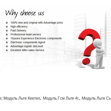
s:
Модуль Льте Кектел
,
Модуль Гсм Льте 4г
,
Модуль Льте С