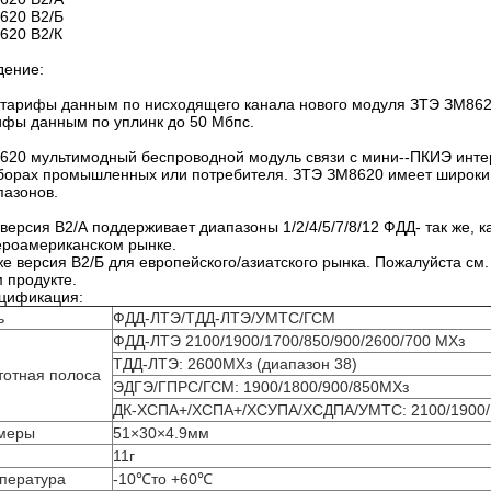
620 В2/Б
620 В2/К
дение:
 тарифы данным по нисходящего канала нового модуля ЗТЭ ЗМ862
ифы данным по уплинк до 50 Мбпс.
620 мультимодный беспроводной модуль связи с мини--ПКИЭ инте
борах промышленных или потребителя. ЗТЭ ЗМ8620 имеет широкий
пазонов.
 версия В2/А поддерживает диапазоны 1/2/4/5/7/8/12 ФДД- так же, 
ероамериканском рынке.
же версия В2/Б для европейского/азиатского рынка. Пожалуйста см
 продукте.
цификация:
ь
ФДД-ЛТЭ/ТДД-ЛТЭ/УМТС/ГСМ
ФДД-ЛТЭ 2100/1900/1700/850/900/2600/700 МХз
ТДД-ЛТЭ: 2600МХз (диапазон 38)
тотная полоса
ЭДГЭ/ГПРС/ГСМ: 1900/1800/900/850МХз
ДК-ХСПА+/ХСПА+/ХСУПА/ХСДПА/УМТС: 2100/1900/1
меры
51×30×4.9мм
11г
пература
-10℃то +60℃