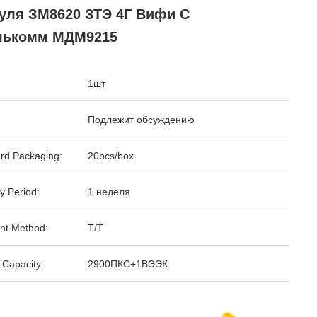
уля ЗМ8620 ЗТЭ 4Г Вифи С
лькомм МДМ9215
1шт
Подлежит обсуждению
rd Packaging:
20pcs/box
y Period:
1 неделя
nt Method:
T/T
 Capacity:
2900ПКС+1ВЭЭК