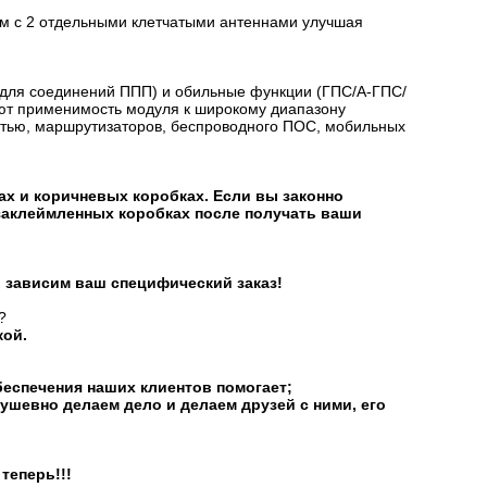
ым с 2 отдельными клетчатыми антеннами улучшая
для соединений ППП) и обильные функции (ГПС/А-ГПС/
ют применимость модуля к широкому диапазону
стью, маршрутизаторов, беспроводного ПОС, мобильных
х и коричневых коробках. Если вы законно
заклеймленных коробках после получать ваши
 зависим ваш специфический заказ!
?
кой.
еспечения наших клиентов помогает;
душевно делаем дело и делаем друзей с ними, его
теперь!!!