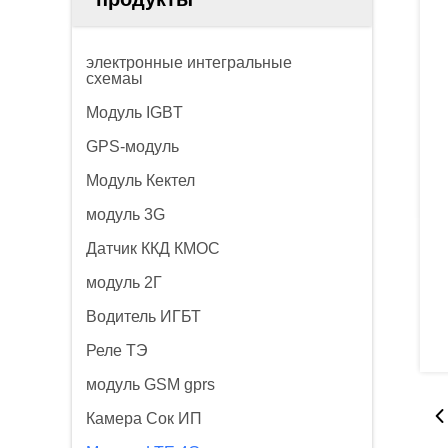
электронные интегральные
схемаы
Модуль IGBT
GPS-модуль
Модуль Кектел
модуль 3G
Датчик ККД КМОС
модуль 2Г
Водитель ИГБТ
Реле ТЭ
модуль GSM gprs
Камера Сок ИП