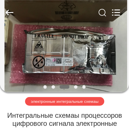
Co.,
Ltd.
All
Rights
Reserved.
Developed
by
ECER
ДОМОЙ
ПРОДУКТЫ
ВИДЕОЗАПИСИ
О
НАС
электронные интегральные схемаы
ЭКСКУРСИЯ
Интегральные схемаы процессоров
ПО
цифрового сигнала электронные