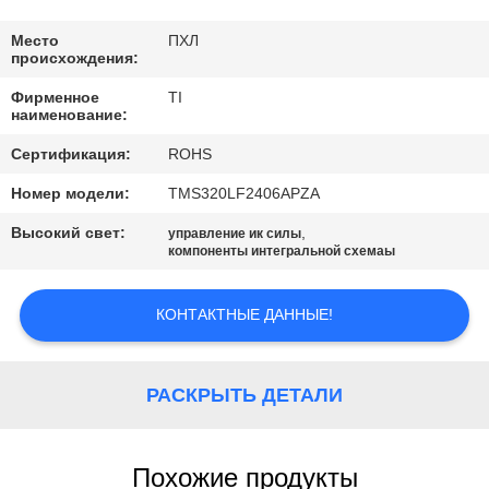
ЗАВОДУ
Место
ПХЛ
происхождения:
КОНТРОЛЬ
Фирменное
TI
КАЧЕСТВА
наименование:
Сертификация:
ROHS
СВЯЖИТЕСЬ
Номер модели:
TMS320LF2406APZA
С
Высокий свет:
,
управление ик силы
НАМИ
компоненты интегральной схемаы
НОВОСТИ
КОНТАКТНЫЕ ДАННЫЕ!
КАРТА
РАСКРЫТЬ ДЕТАЛИ
САЙТА
Похожие продукты