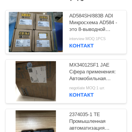
ПОЛИТИКА
КОНФИДЕНЦИАЛЬНОСТИ
AD584SH/883B ADI
Микросхема AD584 -
это 8-выводной
прецизионный
interview MOQ:1PCS
источник опорного
КОНТАКТ
напряжения с
возможностью
программирования
MX34012SF1 JAE
выводов.
Сфера применения:
Автомобильная
женская розетка
negotiate MOQ:1 шт.
КОНТАКТ
2374035-1 TE
Промышленная
автоматизация