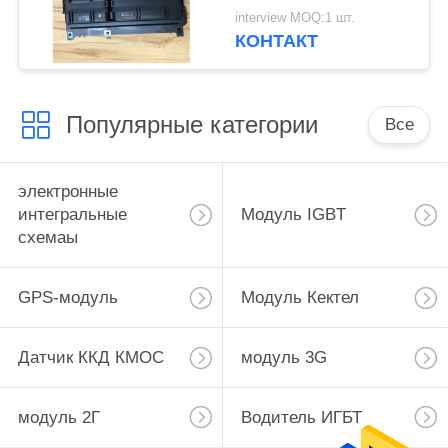
Потребительская
interview MOQ:1 шт.
электроника
КОНТАКТ
Медицинское
оборудование
Популярные категории
Все
электронные
интегральные
Модуль IGBT
схемаы
GPS-модуль
Модуль Кектел
Датчик ККД КМОС
модуль 3G
модуль 2Г
Водитель ИГБТ