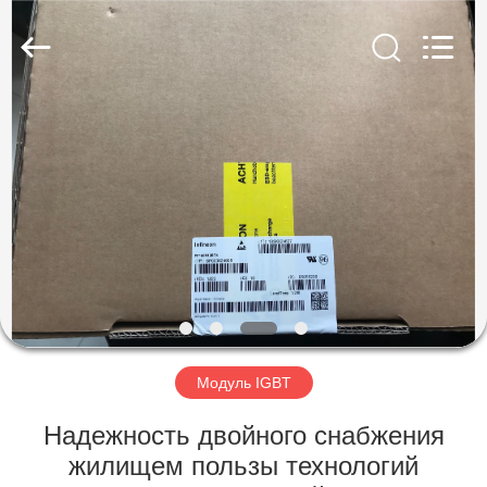
Co.,
Ltd.
All
Rights
Reserved.
Developed
by
ECER
ДОМОЙ
ПРОДУКТЫ
ВИДЕОЗАПИСИ
О
НАС
Модуль IGBT
ЭКСКУРСИЯ
Надежность двойного снабжения
ПО
жилищем пользы технологий