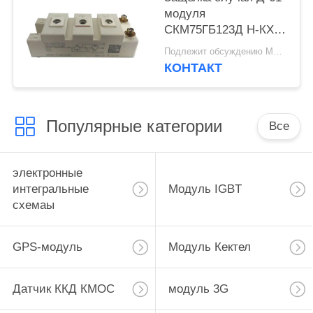
модуля
СКМ75ГБ123Д Н-КХ
1200В 75А 7-Пин
Подлежит обсуждению MOQ:10pcs
Транс ИГБТ вверх по
КОНТАКТ
свободному
Популярные категории
Все
электронные
интегральные
Модуль IGBT
схемаы
GPS-модуль
Модуль Кектел
Датчик ККД КМОС
модуль 3G