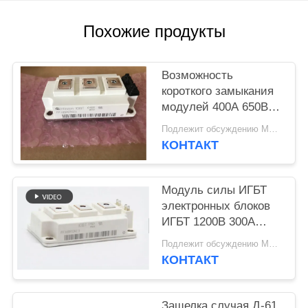
ПОЛИТИКА
КОНФИДЕНЦИАЛЬНОСТИ
Похожие продукты
Возможность
короткого замыкания
модулей 400А 650В
ФФ400Р07КЭ4 ИГБТ
Подлежит обсуждению MOQ:1шт
высокая
КОНТАКТ
Модуль силы ИГБТ
электронных блоков
ИГБТ 1200В 300А
ФФ300Р12КТ4
Подлежит обсуждению MOQ:10pcs
КОНТАКТ
Защелка случая Д-61