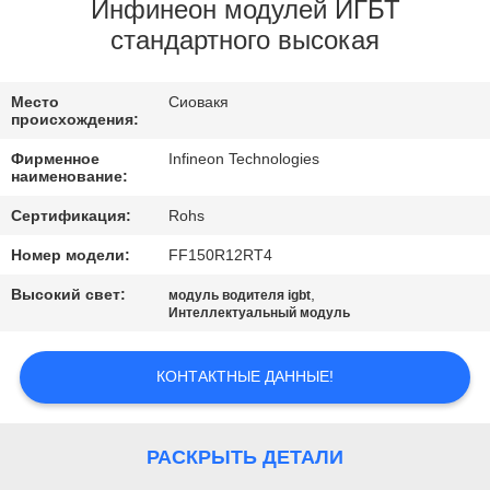
ЗАВОДУ
Инфинеон модулей ИГБТ
стандартного высокая
КОНТРОЛЬ
Место
Сиовакя
КАЧЕСТВА
происхождения:
Фирменное
Infineon Technologies
СВЯЖИТЕСЬ
наименование:
С
Сертификация:
Rohs
НАМИ
Номер модели:
FF150R12RT4
Высокий свет:
,
модуль водителя igbt
Интеллектуальный модуль
НОВОСТИ
КОНТАКТНЫЕ ДАННЫЕ!
КАРТА
САЙТА
РАСКРЫТЬ ДЕТАЛИ