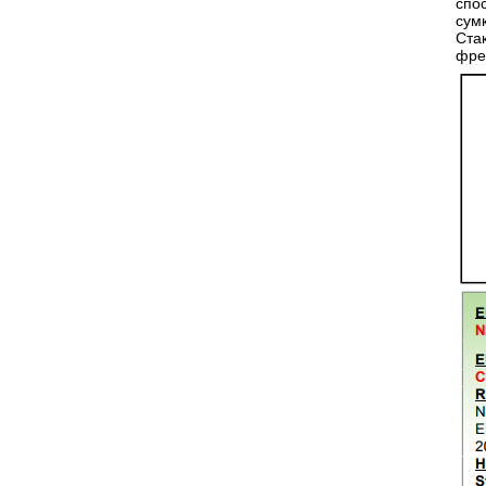
спо
сум
Ста
фре