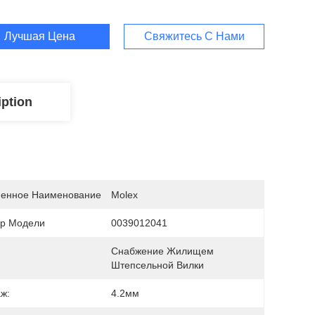
Лучшая Цена
Свяжитесь С Нами
iption
енное Наименование
Molex
р Модели
0039012041
Снабжение Жилищем 
Штепсельной Вилки
ж:
4.2мм