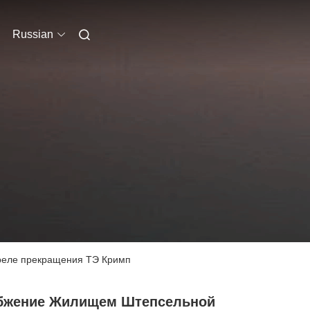
Russian
 реле прекращения ТЭ Кримп
бжение Жилищем Штепсельной