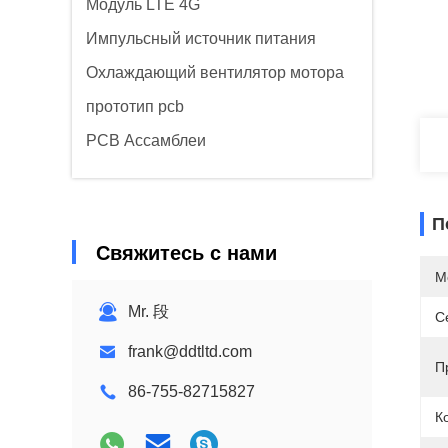
Модуль LTE 4G
Импульсный источник питания
Охлаждающий вентилятор мотора
прототип pcb
PCB Ассамблеи
П
Свяжитесь с нами
М
Mr. 段
С
frank@ddtltd.com
П
86-755-82715827
К