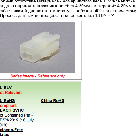
собный отсутствие материала - номер чистого веса 1.744/г нейлона
ки да - сопрягая тангажа интерфейса 4.20мм - интерфейс 4.20мм 
кабле никакой диапазон температур - работая -40° к электрическом
Просесс данным по процесса припоя контакта 13.0А Н/А