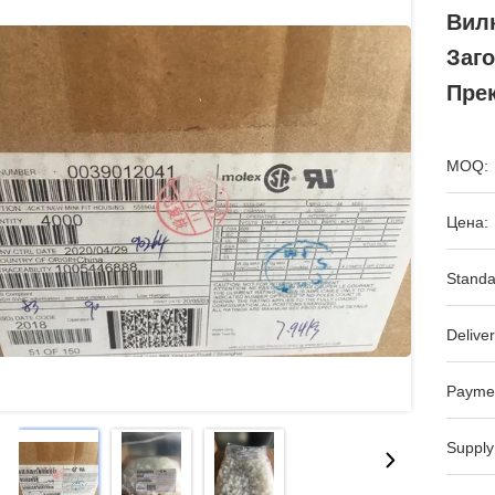
Вил
Заго
Пре
MOQ:
Цена:
Standa
Deliver
Payme
Supply