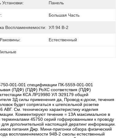
 Установки:
Панель
:
Большая Часть
ка Воспламеняемости:
УЛ 94 В-2
 Раковины:
Естественный
обильные
5750-001-001 спецификации ПК-5559-001-001
ывая (ПДФ) (ПДФ) РоХС соответствия (ПДФ)
а аттестации КСА ЛР19980 УЛ Э29179 общей
теля 3Д силы применения да, Провод-к-доски, течения
оловок будет сопрягаться к штепсельной розетке
 АВГ. См. техническую характеристику изделия
мации. Комментируют течение = 13А максимальное в
й с терминалами 45750 серий гофрированными к проводу
кс для дополнительной настоящей дератинг информации.
ъемов питания Джр. Мини-пригонки обзора физический
 рода воспламеняемости 94В-2 смолы естественный