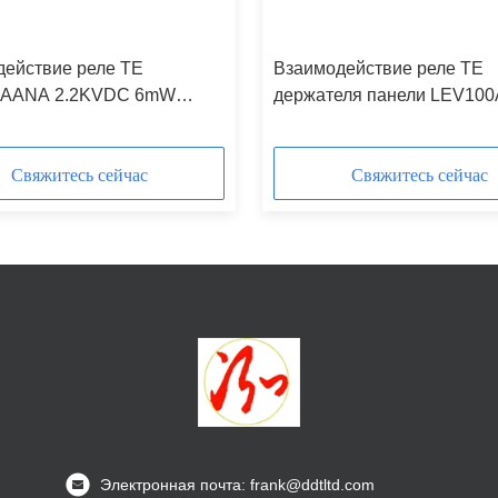
действие реле TE
Взаимодействие реле TE
AANA 2.2KVDC 6mW
держателя панели LEV10
ленное
SPST 5.5W промышленно
Свяжитесь сейчас
Свяжитесь сейчас
Электронная почта: frank@ddtltd.com