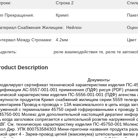
троки:
Строка 2
Стиль
ип Прекращения:
Кримп
Пакет
атериал Снабжения Жилищем:
Нейлон
Оцен
нтервал Между Строками:
4.2мм
Цвет
ыделить:
реле взаимодействия те
, 
реле те автом
roduct Description
Документы
моделируют сертификат технической характеристики изделия ПС-4
цификации АС-5557-001-001 применения (ПДФ) рисуя (PDF) упаков
нической характеристики изделия ПС-5556-001-001 (ПДФ) агенств
окупности продуктов Кримп снабжений жилищем серии 5559 телезри
ментариев Провод-к-провода = 13А максимального в цепь когда заг
руженной с терминалами 45750 серий гофрированными к проводу 16
45750-001 Молекс для дополнительной настоящей дератинг инфор
ь когда заголовок сопрягается к штепсельной розетке нагруженно
АВГ. См. техническую характеристику изделия ПС-45750-001 Моле
кол Джр. УПК 800753584303 Мини-пригонки названия продукта раз
акой цвет 4 - Зарев-провод цепей (максимума) штепсельной вилки