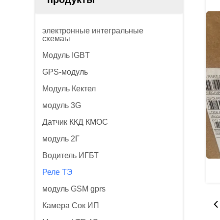
электронные интегральные
схемаы
Модуль IGBT
GPS-модуль
Модуль Кектел
модуль 3G
Датчик ККД КМОС
модуль 2Г
Водитель ИГБТ
Реле ТЭ
модуль GSM gprs
Камера Сок ИП