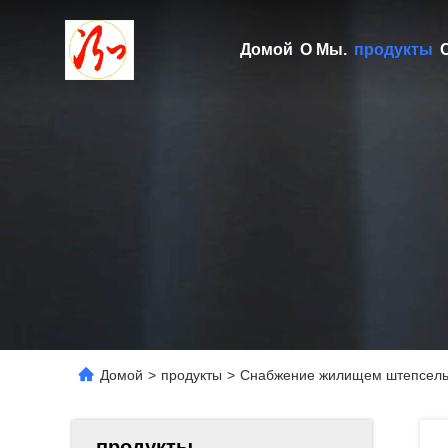
Домой
О Мы.
продукты
Домой
>
продукты
>
Снабжение жилищем штепсельн
продукты