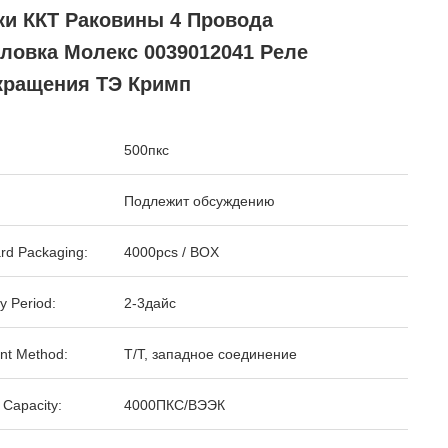
ки ККТ Раковины 4 Провода
ловка Молекс 0039012041 Реле
кращения ТЭ Кримп
500пкс
Подлежит обсуждению
rd Packaging:
4000pcs / BOX
y Period:
2-3дайс
nt Method:
Т/Т, западное соединение
 Capacity:
4000ПКС/ВЭЭК