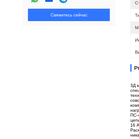
С
Свяжитесь сейчас
Т
М
И
В
P
3Д 
спе
тех
сов
ком
наг
ПС-
цеп
16 
Рас
ник