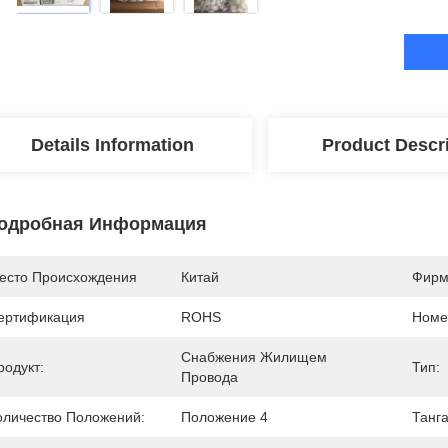
Details Information
Product Descr
одробная Информация
есто Происхождения
Китай
Фирм
ертификация
ROHS
Номе
Снабжения Жилищем 
родукт:
Тип:
Провода
оличество Положений:
Положение 4
Танга