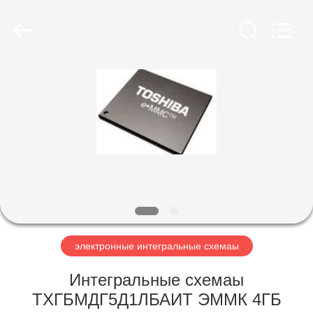
Co.,
Ltd.
All
Rights
Reserved.
Developed
by
ECER
ДОМОЙ
ПРОДУКТЫ
ВИДЕОЗАПИСИ
О
НАС
электронные интегральные схемаы
ЭКСКУРСИЯ
Интегральные схемаы
ПО
ТХГБМДГ5Д1ЛБАИТ ЭММК 4ГБ