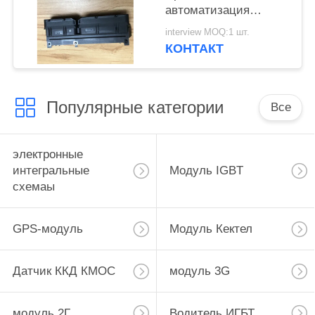
автоматизация
Потребительская
interview MOQ:1 шт.
электроника
КОНТАКТ
Медицинское
оборудование
Популярные категории
Все
электронные
интегральные
Модуль IGBT
схемаы
GPS-модуль
Модуль Кектел
Датчик ККД КМОС
модуль 3G
модуль 2Г
Водитель ИГБТ