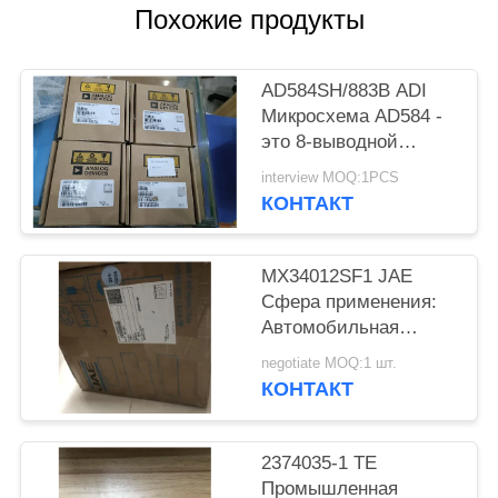
ПОЛИТИКА
Похожие продукты
КОНФИДЕНЦИАЛЬНОСТИ
AD584SH/883B ADI
Микросхема AD584 -
это 8-выводной
прецизионный
interview MOQ:1PCS
источник опорного
КОНТАКТ
напряжения с
возможностью
программирования
MX34012SF1 JAE
выводов.
Сфера применения:
Автомобильная
женская розетка
negotiate MOQ:1 шт.
КОНТАКТ
2374035-1 TE
Промышленная