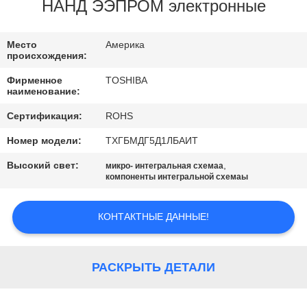
ЗАВОДУ
НАНД ЭЭПРОМ электронные
КОНТРОЛЬ
Место
Америка
происхождения:
КАЧЕСТВА
Фирменное
TOSHIBA
наименование:
СВЯЖИТЕСЬ
Сертификация:
ROHS
С
Номер модели:
ТХГБМДГ5Д1ЛБАИТ
НАМИ
Высокий свет:
,
микро- интегральная схемаа
компоненты интегральной схемаы
НОВОСТИ
КОНТАКТНЫЕ ДАННЫЕ!
КАРТА
САЙТА
РАСКРЫТЬ ДЕТАЛИ