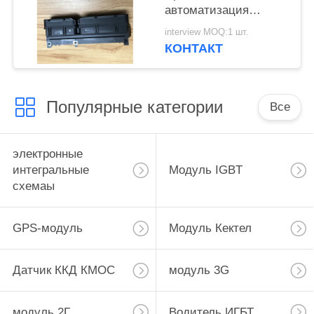
автоматизация
Потребительская
interview MOQ:1 шт.
электроника
КОНТАКТ
Медицинское
оборудование
Популярные категории
Все
электронные
интегральные
Модуль IGBT
схемаы
GPS-модуль
Модуль Кектел
Датчик ККД КМОС
модуль 3G
модуль 2Г
Водитель ИГБТ