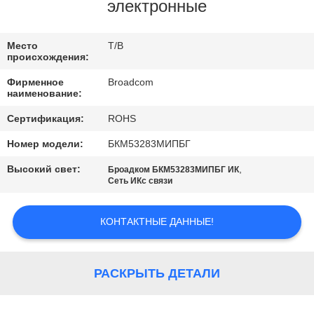
ЗАВОДУ
электронные
КОНТРОЛЬ
Место
Т/В
происхождения:
КАЧЕСТВА
Фирменное
Broadcom
наименование:
СВЯЖИТЕСЬ
Сертификация:
ROHS
С
Номер модели:
БКМ53283МИПБГ
НАМИ
Высокий свет:
,
Броадком БКМ53283МИПБГ ИК
Сеть ИКс связи
НОВОСТИ
КОНТАКТНЫЕ ДАННЫЕ!
КАРТА
САЙТА
РАСКРЫТЬ ДЕТАЛИ