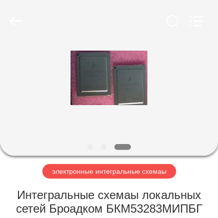
Co.,
Ltd.
All
Rights
Reserved.
Developed
by
ECER
ДОМОЙ
ПРОДУКТЫ
ВИДЕОЗАПИСИ
О
НАС
электронные интегральные схемаы
ЭКСКУРСИЯ
Интегральные схемаы локальных
ПО
сетей Броадком БКМ53283МИПБГ