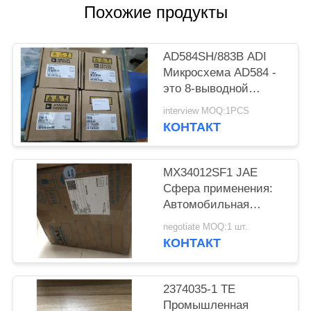
ПОЛИТИКА
Похожие продукты
КОНФИДЕНЦИАЛЬНОСТИ
AD584SH/883B ADI
Микросхема AD584 -
это 8-выводной
прецизионный
interview MOQ:1PCS
источник опорного
КОНТАКТ
напряжения с
возможностью
программирования
MX34012SF1 JAE
выводов.
Сфера применения:
Автомобильная
женская розетка
negotiate MOQ:1 шт.
КОНТАКТ
2374035-1 TE
Промышленная