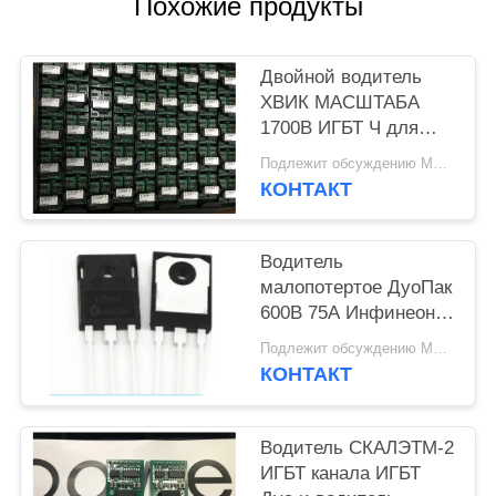
ПОЛИТИКА
Похожие продукты
КОНФИДЕНЦИАЛЬНОСТИ
Двойной водитель
ХВИК МАСШТАБА
1700В ИГБТ Ч для
модулей
Подлежит обсуждению MOQ:10pcs
2СК0108Т2Г0-17
КОНТАКТ
управления силы
Водитель
малопотертое ДуоПак
600В 75А Инфинеон
ИГБТ с анти-
Подлежит обсуждению MOQ:240pcs
параллельным
КОНТАКТ
диодом в ТО-247
Водитель СКАЛЭТМ-2
ИГБТ канала ИГБТ