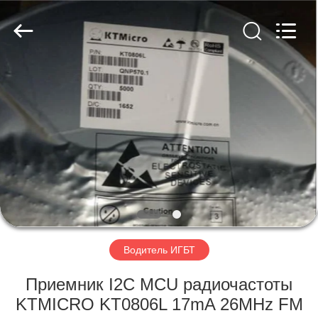
Technology
Co.,
Ltd.
All
Rights
Reserved.
Developed
by
ДОМОЙ
ECER
ПРОДУКТЫ
ВИДЕОЗАПИСИ
О
НАС
Водитель ИГБТ
ЭКСКУРСИЯ
Приемник I2C MCU радиочастоты
ПО
KTMICRO KT0806L 17mA 26MHz FM