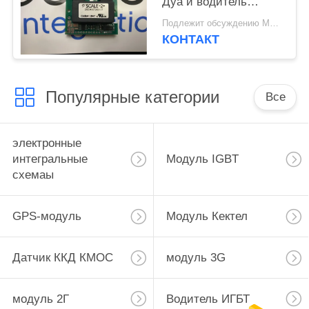
Дуа и водитель
МОСФЭТ транзистор
Подлежит обсуждению MOQ:24PCS
ядра ИГБТ
КОНТАКТ
Популярные категории
Все
электронные
интегральные
Модуль IGBT
схемаы
GPS-модуль
Модуль Кектел
Датчик ККД КМОС
модуль 3G
модуль 2Г
Водитель ИГБТ