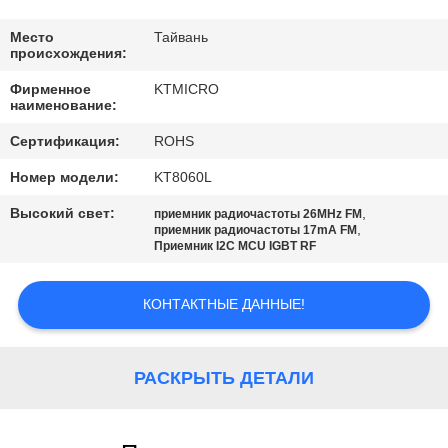
ЗАВОДУ
Место
Тайвань
происхождения:
КОНТРОЛЬ
Фирменное
KTMICRO
КАЧЕСТВА
наименование:
Сертификация:
ROHS
СВЯЖИТЕСЬ
Номер модели:
KT8060L
С
Высокий свет:
,
приемник радиочастоты 26MHz FM
НАМИ
,
приемник радиочастоты 17mA FM
Приемник I2C MCU IGBT RF
НОВОСТИ
КОНТАКТНЫЕ ДАННЫЕ!
КАРТА
РАСКРЫТЬ ДЕТАЛИ
САЙТА