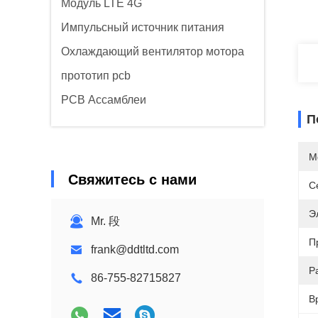
Модуль LTE 4G
Импульсный источник питания
Охлаждающий вентилятор мотора
прототип pcb
PCB Ассамблеи
П
М
Свяжитесь с нами
С
Э
Mr. 段
П
frank@ddtltd.com
Р
86-755-82715827
В