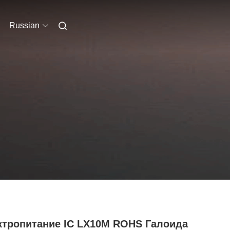
Russian
ктропитание IC LX10M ROHS Галоида