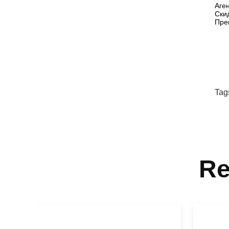
Аге
Ски
Пре
Tag
Re