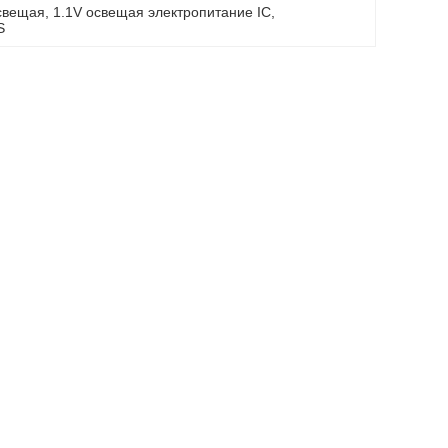
освещая
, 
1.1V освещая электропитание IC
, 
S