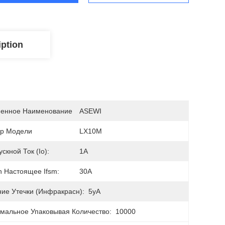
iption
енное Наименование
ASEWI
р Модели
LX10M
скной Ток (Io):
1A
h Настоящее Ifsm:
30А
ние Утечки (инфракрасн):
5уА
мальное Упаковывая Количество:
10000