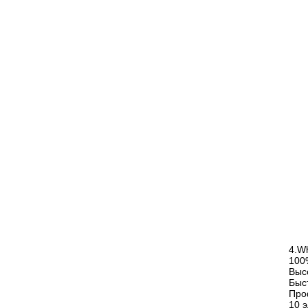
4.W
100
Выс
Быс
Про
10 