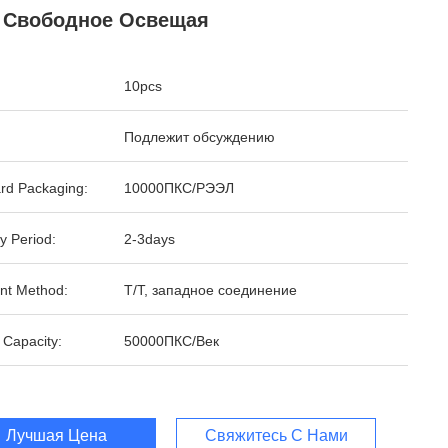
V Свободное Освещая
10pcs
Подлежит обсуждению
rd Packaging:
10000ПКС/РЭЭЛ
y Period:
2-3days
nt Method:
T/T, западное соединение
 Capacity:
50000ПКС/Век
Лучшая Цена
Свяжитесь С Нами