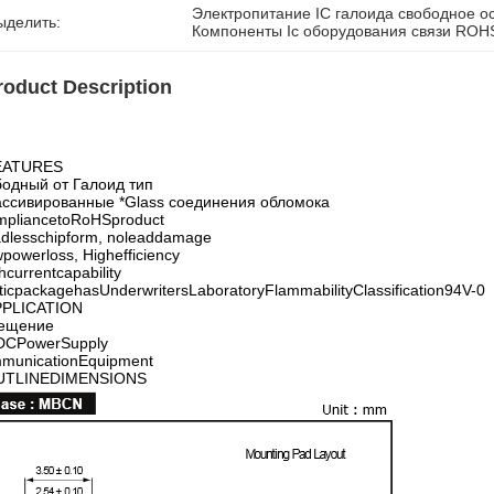
Электропитание IC галоида свободное 
ыделить:
Компоненты Ic оборудования связи ROH
roduct Description
EATURES
бодный от Галоид тип
ассивированные *Glass соединения обломока
mpliancetoRoHSproduct
adlesschipform, noleaddamage
powerloss, Highefficiency
hcurrentcapability
ticpackagehasUnderwritersLaboratoryFlammabilityClassification94V-0
PPLICATION
ещение
DCPowerSupply
municationEquipment
UTLINEDIMENSIONS