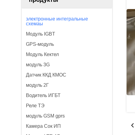
электронные интегральные
схемаы
Модуль IGBT
GPS-модуль
Модуль Кектел
модуль 3G
Датчик ККД КМОС
модуль 2Г
Водитель ИГБТ
Реле ТЭ
модуль GSM gprs
Камера Сок ИП