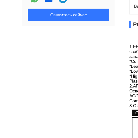
В
Свяжитесь сейчас
P
1.F
сво
зап
*Co
*Le
*Low
*Hig
Plas
2.A
Осв
AC/
Com
3.O