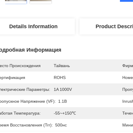
Details Information
Product Descr
одробная Информация
есто Происхождения
Тайвань
Фирм
ертификация
ROHS
Номе
лектрические Параметры:
1A 1000V
Пропу
ропускное Напряжение (VF):
1.1В
Inrus
аботая Температура:
-55~+150℃
Тече
ремя Восстановления (Trr):
500нс
Мини