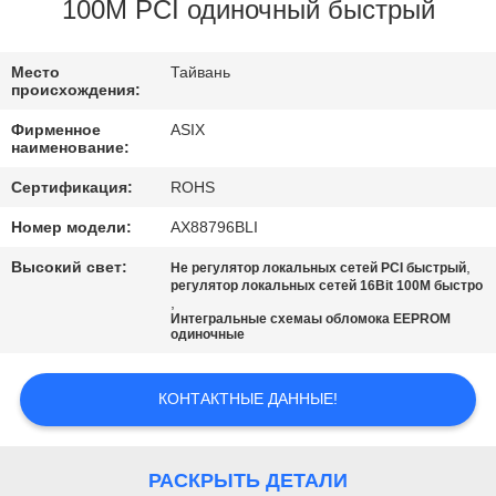
ЗАВОДУ
100M PCI одиночный быстрый
КОНТРОЛЬ
Место
Тайвань
происхождения:
КАЧЕСТВА
Фирменное
ASIX
наименование:
СВЯЖИТЕСЬ
Сертификация:
ROHS
С
Номер модели:
AX88796BLI
НАМИ
Высокий свет:
,
Не регулятор локальных сетей PCI быстрый
регулятор локальных сетей 16Bit 100M быстро
,
НОВОСТИ
Интегральные схемаы обломока EEPROM
одиночные
КАРТА
КОНТАКТНЫЕ ДАННЫЕ!
САЙТА
РАСКРЫТЬ ДЕТАЛИ