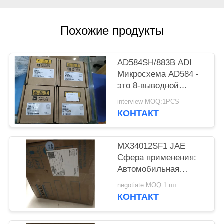
ПОЛИТИКА
КОНФИДЕНЦИАЛЬНОСТИ
Похожие продукты
AD584SH/883B ADI
Микросхема AD584 -
это 8-выводной
прецизионный
interview MOQ:1PCS
источник опорного
КОНТАКТ
напряжения с
возможностью
программирования
MX34012SF1 JAE
выводов.
Сфера применения:
Автомобильная
женская розетка
negotiate MOQ:1 шт.
КОНТАКТ