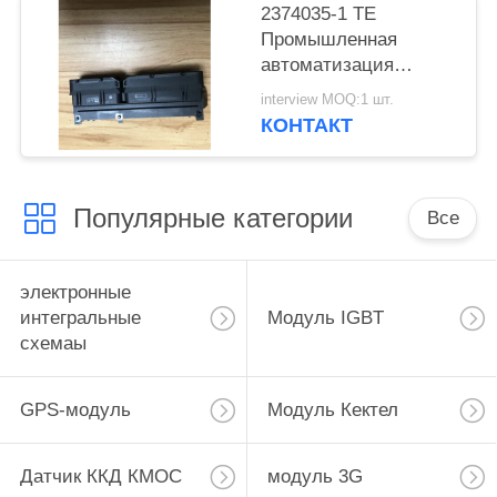
2374035-1 TE
Промышленная
автоматизация
Потребительская
interview MOQ:1 шт.
электроника
КОНТАКТ
Медицинское
оборудование
Популярные категории
Все
электронные
интегральные
Модуль IGBT
схемаы
GPS-модуль
Модуль Кектел
Датчик ККД КМОС
модуль 3G