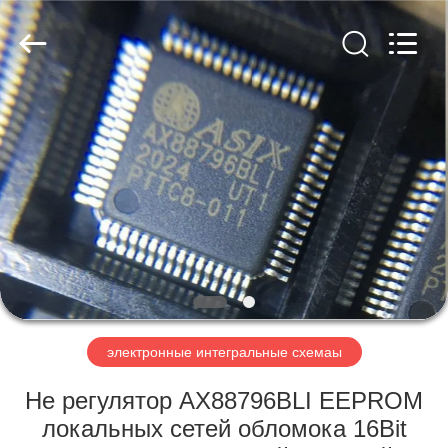
Co.,
Ltd.
All
Rights
Reserved.
Developed
by
ECER
ДОМОЙ
ПРОДУКТЫ
ВИДЕОЗАПИСИ
О
НАС
электронные интегральные схемаы
ЭКСКУРСИЯ
Не регулятор AX88796BLI EEPROM
ПО
локальных сетей обломока 16Bit