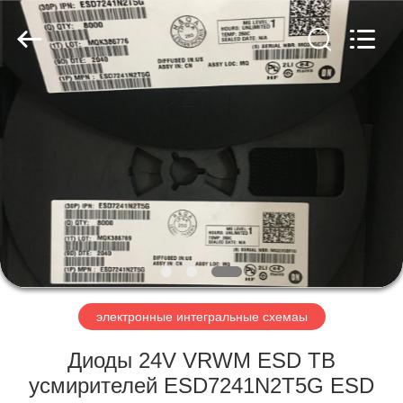
Co.,
Ltd.
All
Rights
Reserved.
Developed
by
ECER
ДОМОЙ
ПРОДУКТЫ
ВИДЕОЗАПИСИ
О
НАС
электронные интегральные схемаы
ЭКСКУРСИЯ
Диоды 24V VRWM ESD ТВ
ПО
усмирителей ESD7241N2T5G ESD