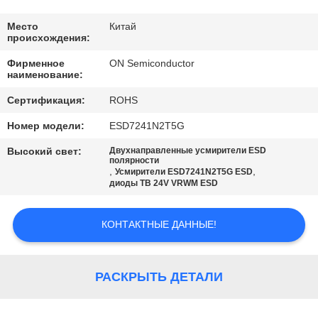
ЗАВОДУ
Место
Китай
происхождения:
КОНТРОЛЬ
Фирменное
ON Semiconductor
КАЧЕСТВА
наименование:
Сертификация:
ROHS
СВЯЖИТЕСЬ
Номер модели:
ESD7241N2T5G
С
Высокий свет:
Двухнаправленные усмирители ESD
НАМИ
полярности
,
,
Усмирители ESD7241N2T5G ESD
диоды ТВ 24V VRWM ESD
НОВОСТИ
КОНТАКТНЫЕ ДАННЫЕ!
КАРТА
САЙТА
РАСКРЫТЬ ДЕТАЛИ