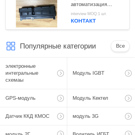
автоматизация
Потребительская
interview MOQ:1 шт.
электроника
КОНТАКТ
Медицинское
оборудование
Популярные категории
Все
электронные
интегральные
Модуль IGBT
схемаы
GPS-модуль
Модуль Кектел
Датчик ККД КМОС
модуль 3G
модуль 2Г
Водитель ИГБТ