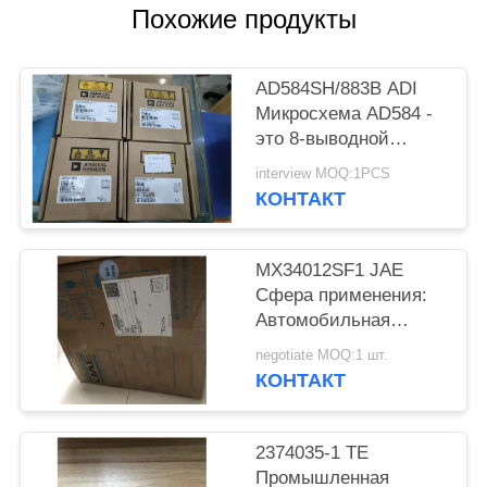
ПОЛИТИКА
Похожие продукты
КОНФИДЕНЦИАЛЬНОСТИ
AD584SH/883B ADI
Микросхема AD584 -
это 8-выводной
прецизионный
interview MOQ:1PCS
источник опорного
КОНТАКТ
напряжения с
возможностью
программирования
MX34012SF1 JAE
выводов.
Сфера применения:
Автомобильная
женская розетка
negotiate MOQ:1 шт.
КОНТАКТ
2374035-1 TE
Промышленная