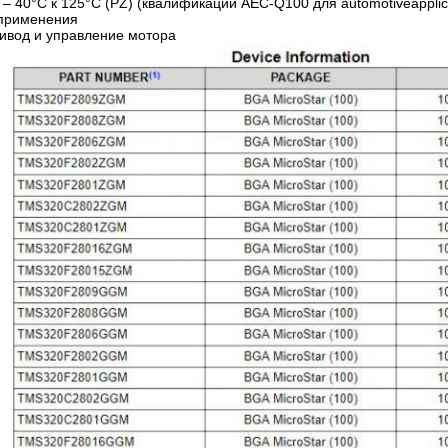
 – 40°C к 125°C (PZ) (квалификации AEC-Q100 для automotiveapplic
 применения
ривод и управление мотора