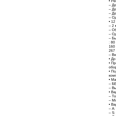
• Pe
– Д
– Д
– Д
– О
• 1
– 2 
– О
– О
– Б
: 80
160
267 
– В
• Д
• П
обо
• П
комп
• М
– Б
– В
• В
– То
– M
• В
– A
– S