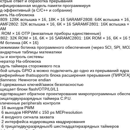
ыстрые ответ и обработка прерывания
нифицированная модель памяти программируя
од-эффективный (в C/C++ и собрании)
амять На-обломока
2809: 128K вспышка × 16, 18K × 16 SARAMF2808: 64K вспышка × 16,
AMF2802: 32K вспышка × 16, 6K × 16 SARAMF2801: 16K вспышка × 1
RAM
K ROM × 16 OTP (внезапные приборы единственные)
2802: 32K ROM × 16, 6K × 16 SARAMC2801: 16K ROM × 16, 6K × 16
M ботинка (4K × 16)
 режимами ботинка программного обеспечения (через SCI, SPI, МОЖ
тандартные таблицы математики
асы и контроль системы
енератор На-обломока
одуль таймера сторожевого пса
юбой штырь GPIO a можно подключить до одно из прерываний ядра 
ериферийные thatsupports блока расширения прерывания (ПИРОГА
dianness: Немногое endian
28 сдержанных ключей/замок безопасностью
ащищает блоки flash/OTP/L0/L1
редотвращает обратное проектирование микропрограммных обесп
 трицатидвухразрядных таймера C.P.U.
еличенные peripherals контроля
о 16 выходов PWM
о 6 выходов HRPWM с 150 ps MEPresolution
 4 входного сигнала захвата
о 2 интерфейса кодировщика квадрирования
о 6 трицатидвухразрядных/6 шестнадцатиразрядных таймеров