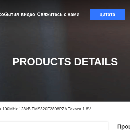
События
видео
Свяжитесь с нами
цитата
PRODUCTS DETAILS
а 100MHz 128kB TMS320F2808PZA Техаса 1.8V
Про