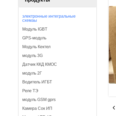
электронные интегральные
схемаы
Модуль IGBT
GPS-модуль
Модуль Кектел
модуль 3G
Датчик ККД КМОС
модуль 2Г
Водитель ИГБТ
Реле ТЭ
модуль GSM gprs
Камера Сок ИП