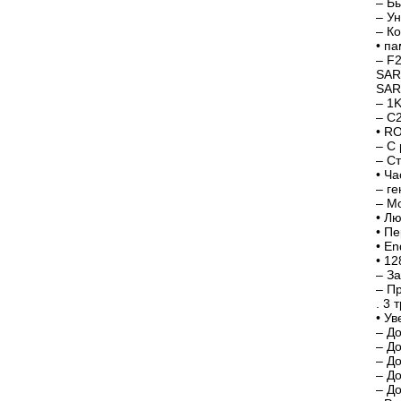
– Б
– У
– К
• п
– F
SAR
SA
– 1
– C
• RO
– С
– С
• Ч
– г
– М
• Л
• П
• En
• 1
– З
– П
. 3
• Ув
– Д
– Д
– До
– Д
– Д