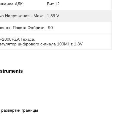
ешение АДК:
Бит 12
ча Напряжения - Макс:
1,89 V
чество Пакета Фабрики:
90
F2808PZA Техаса
, 
егулятор цифрового сигнала 100MHz 1.8V
struments
а развертки границы
)