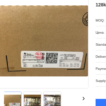
128k
MOQ:
Цена:
Standa
Deliver
Payme
Supply