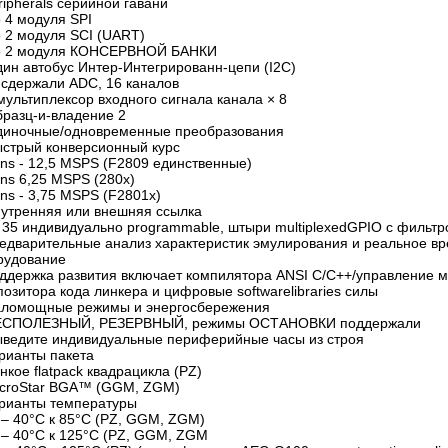
ripherals серийной гавани
о 4 модуля SPI
о 2 модуля SCI (UART)
о 2 модуля КОНСЕРВНОЙ БАНКИ
дин автобус Интер-Интегрированн-цепи (I2C)
2 сдержали ADC, 16 каналов
мультиплексор входного сигнала канала × 8
бразц-и-владение 2
диночные/одновременные преобразования
ыстрый конверсионный курс
 ns - 12,5 MSPS (F2809 единственные)
 ns 6,25 MSPS (280x)
ns - 3,75 MSPS (F2801x)
нутренняя или внешняя ссылка
о 35 индивидуально programmable, штыри multiplexedGPIO с фильтр
редварительные анализ характеристик эмулирования и реальное в
рудование
оддержка развития включает компилятора ANSI C/C++/управление 
озитора кода линкера и цифровые softwarelibraries силы
аломощные режимы и энергосбережения
ЕСПОЛЕЗНЫЙ, РЕЗЕРВНЫЙ, режимы ОСТАНОВКИ поддержали
ыведите индивидуальные периферийные часы из строя
арианты пакета
нкое flatpack квадрацикла (PZ)
icroStar BGA™ (GGM, ZGM)
арианты температуры
: – 40°C к 85°C (PZ, GGM, ZGM)
: – 40°C к 125°C (PZ, GGM, ZGM