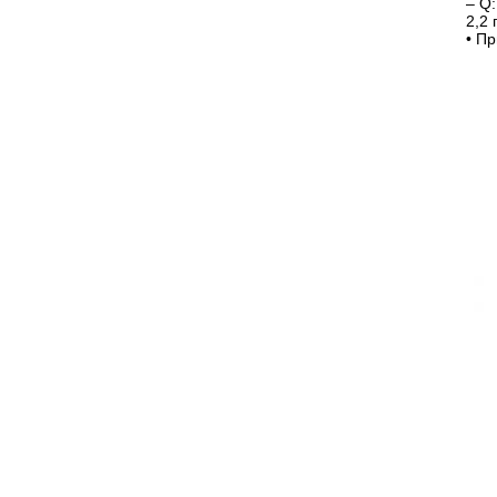
– Q:
2,2
• П