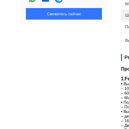
М
Свяжитесь сейчас
Ш
П
В
P
Про
1.F
• В
– 1
– 6
– М
• П
– П
• В
– де
– 1
– Д