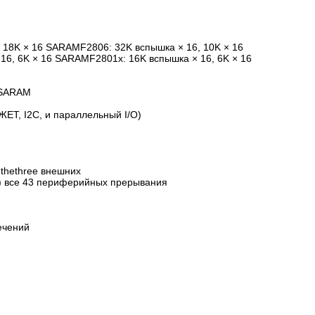
 18K × 16 SARAMF2806: 32K вспышка × 16, 10K × 16
6, 6K × 16 SARAMF2801x: 16K вспышка × 16, 6K × 16
 SARAM
ЕТ, I2C, и параллельный I/O)
thethree внешних
) все 43 периферийных прерывания
ечений