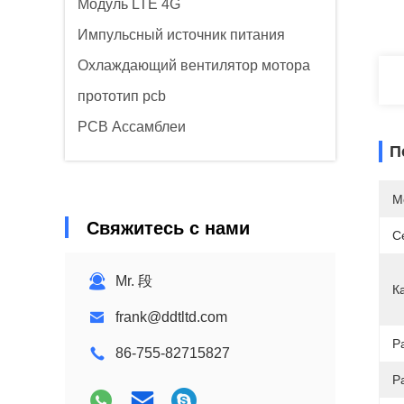
Модуль LTE 4G
Импульсный источник питания
Охлаждающий вентилятор мотора
прототип pcb
PCB Ассамблеи
П
М
Свяжитесь с нами
С
Mr. 段
К
frank@ddtltd.com
Р
86-755-82715827
Р