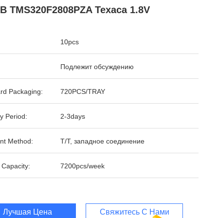
B TMS320F2808PZA Техаса 1.8V
10pcs
Подлежит обсуждению
rd Packaging:
720PCS/TRAY
y Period:
2-3days
nt Method:
T/T, западное соединение
 Capacity:
7200pcs/week
Лучшая Цена
Свяжитесь С Нами