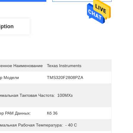
iption
енное Наименование
Texas Instruments
р Модели
TMS320F2808PZA
имальная Тактовая Частота:
100МХз
ер РАМ Данных:
Кб 36
мальная Рабочая Температура:
- 40 C