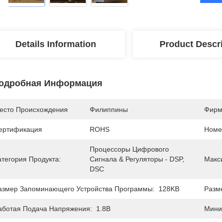
Details Information
Product Descr
одробная Информация
есто Происхождения
Филиппины
Фирм
ертификация
ROHS
Номе
Процессоры Цифрового 
атегория Продукта:
Сигнала & Регуляторы - DSP, 
Макс
DSC
азмер Запоминающего Устройства Программы:
128KB
Разм
аботая Подача Напряжения:
1.8В
Мини