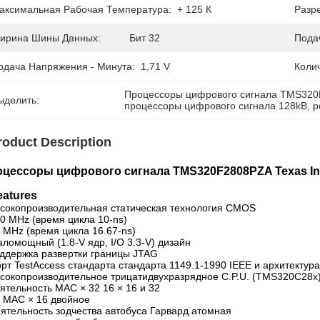
аксимальная Рабочая Температура:
+ 125 К
Разр
ирина Шины Данных:
Бит 32
Пода
одача Напряжения - Минута:
1,71 V
Коли
Процессоры цифрового сигнала TMS320
ыделить:
процессоры цифрового сигнала 128kB
, 
р
roduct Description
цессоры цифрового сигнала TMS320F2808PZA Texas In
eatures
ысокопроизводительная статическая технология CMOS
00 MHz (время цикла 10-ns)
0 MHz (время цикла 16.67-ns)
аломощный (1.8-V ядр, I/O 3.3-V) дизайн
оддержка развертки границы JTAG
орт TestAccess стандарта стандарта 1149.1-1990 IEEE и архитектур
ысокопроизводительное трицатидвухразрядное C.P.U. (TMS320C28x
ятельность MAC × 32 16 × 16 и 32
6 MAC × 16 двойное
еятельность зодчества автобуса Гарвард атомная