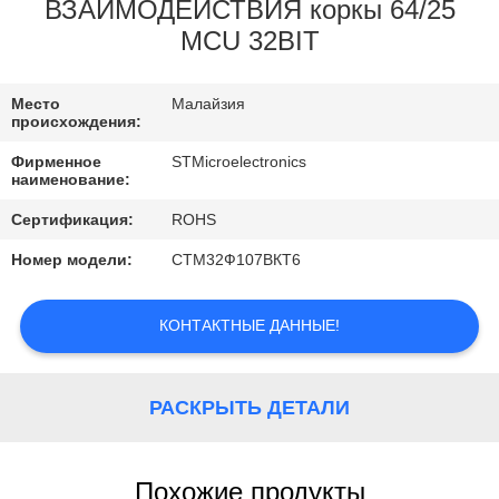
ЗАВОДУ
ВЗАИМОДЕЙСТВИЯ коркы 64/25
MCU 32BIT
КОНТРОЛЬ
Место
Малайзия
КАЧЕСТВА
происхождения:
Фирменное
STMicroelectronics
СВЯЖИТЕСЬ
наименование:
С
Сертификация:
ROHS
НАМИ
Номер модели:
СТМ32Ф107ВКТ6
НОВОСТИ
КОНТАКТНЫЕ ДАННЫЕ!
КАРТА
РАСКРЫТЬ ДЕТАЛИ
САЙТА
Похожие продукты