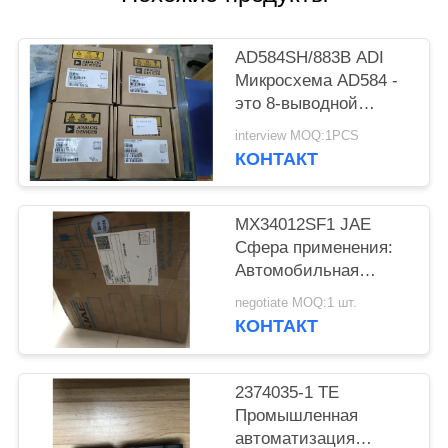
ПОЛИТИКА
КОНФИДЕНЦИАЛЬНОСТИ
AD584SH/883B ADI
Микросхема AD584 -
это 8-выводной
прецизионный
interview MOQ:1PCS
источник опорного
КОНТАКТ
напряжения с
возможностью
программирования
MX34012SF1 JAE
выводов.
Сфера применения:
Автомобильная
женская розетка
negotiate MOQ:1 шт.
КОНТАКТ
2374035-1 TE
Промышленная
автоматизация