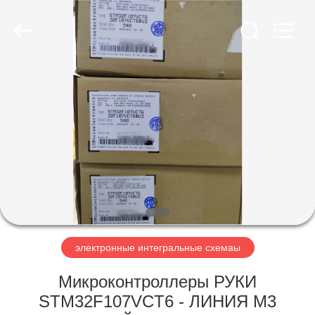
Co.,
Ltd.
All
Rights
Reserved.
Developed
by
ECER
ДОМОЙ
ПРОДУКТЫ
ВИДЕОЗАПИСИ
О
НАС
электронные интегральные схемаы
ЭКСКУРСИЯ
Микроконтроллеры РУКИ
ПО
STM32F107VCT6 - ЛИНИЯ M3