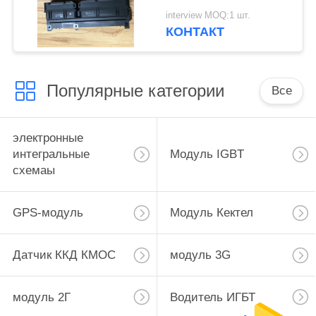
Потребительская
interview MOQ:1 шт.
электроника
КОНТАКТ
Медицинское
оборудование
Популярные категории
Все
электронные
интегральные
Модуль IGBT
схемаы
GPS-модуль
Модуль Кектел
Датчик ККД КМОС
модуль 3G
модуль 2Г
Водитель ИГБТ