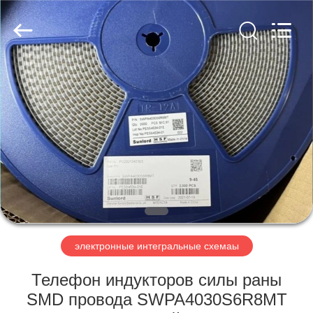
Co.,
Ltd.
All
Rights
Reserved.
Developed
by
ECER
ДОМОЙ
ПРОДУКТЫ
ВИДЕОЗАПИСИ
О
НАС
электронные интегральные схемаы
ЭКСКУРСИЯ
Телефон индукторов силы раны
ПО
SMD провода SWPA4030S6R8MT