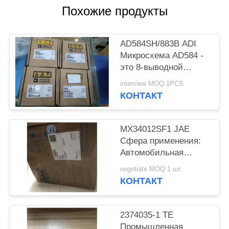
ПОЛИТИКА
Похожие продукты
КОНФИДЕНЦИАЛЬНОСТИ
AD584SH/883B ADI
Микросхема AD584 -
это 8-выводной
прецизионный
interview MOQ:1PCS
источник опорного
КОНТАКТ
напряжения с
возможностью
программирования
MX34012SF1 JAE
выводов.
Сфера применения:
Автомобильная
женская розетка
negotiate MOQ:1 шт.
КОНТАКТ
2374035-1 TE
Промышленная