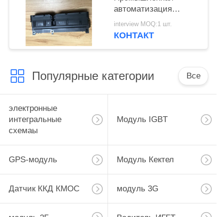
автоматизация
Потребительская
interview MOQ:1 шт.
электроника
КОНТАКТ
Медицинское
оборудование
Популярные категории
Все
электронные
интегральные
Модуль IGBT
схемаы
GPS-модуль
Модуль Кектел
Датчик ККД КМОС
модуль 3G