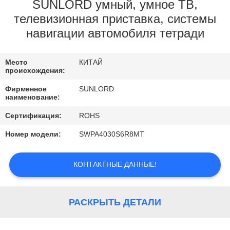
ЗАВОДУ
SUNLORD умный, умное ТВ,
телевизионная приставка, системы
навигации автомобиля тетради
КОНТРОЛЬ
КАЧЕСТВА
Место
КИТАЙ
происхождения:
СВЯЖИТЕСЬ
Фирменное
SUNLORD
наименование:
С
НАМИ
Сертификация:
ROHS
Номер модели:
SWPA4030S6R8MT
НОВОСТИ
КОНТАКТНЫЕ ДАННЫЕ!
КАРТА
САЙТА
РАСКРЫТЬ ДЕТАЛИ