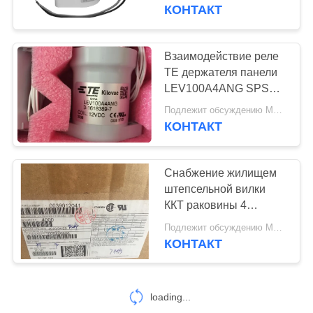
ЗАВОДУ
КОНТАКТ
КОНТРОЛЬ
Взаимодействие реле
КАЧЕСТВА
TE держателя панели
LEV100A4ANG SPST
5.5W промышленное
СВЯЖИТЕСЬ
Подлежит обсуждению MOQ:1pcs
КОНТАКТ
С
НАМИ
Снабжение жилищем
штепсельной вилки
НОВОСТИ
ККТ раковины 4
провода заголовка
Подлежит обсуждению MOQ:500пкс
Молекс 0039012041
КОНТАКТ
КАРТА
реле прекращения ТЭ
САЙТА
Кримп
loading...