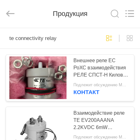
Co.,
Ltd.
All
Продукция
Rights
Reserved.
Developed
by
ECER
ДОМОЙ
te connectivity relay
ПРОДУКТЫ
Внешнее реле ЕС
РоХС взаимодействия
ВИДЕОЗАПИСИ
РЕЛЕ СПСТ-Н Киловак
ЭВ200 ТЭ ТЭ
Подлежит обсуждению MOQ:20шт
уступчивое \
О
КОНТАКТ
НАС
Взаимодействие реле
ЭКСКУРСИЯ
TE EV200AAANA
2.2KVDC 6mW
ПО
промышленное
Подлежит обсуждению MOQ:10PCS